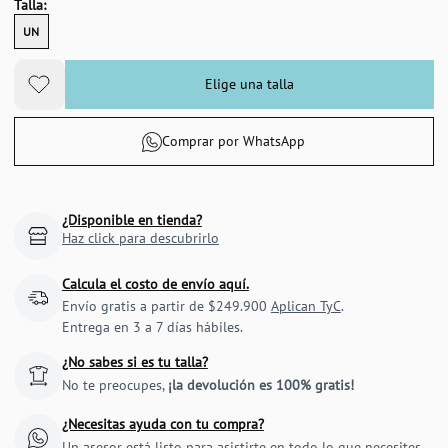
Talla:
UN
Elige una talla
Comprar por WhatsApp
¿Disponible en tienda?
Haz click para descubrirlo
Calcula el costo de envío aquí.
Envío gratis a partir de $249.900
Aplican TyC
.
Entrega en 3 a 7 días hábiles.
¿No sabes si es tu talla?
No te preocupes,
¡la devolución es 100% gratis!
¿Necesitas ayuda con tu compra?
Un asesor está listo para asistirte en todo lo que necesites.