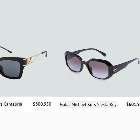
cciona una talla
Selecciona una talla
rs Cantabria
$800.950
Gafas Michael Kors Siesta Key
$601.
UN
UN