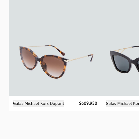
Selecciona una talla
Sele
Gafas Michael Kors Dupont
$609.950
Gafas Michael Ko
UN