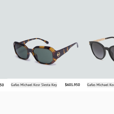
Selecciona una talla
Sele
Gafas Michael Kosr Siesta Key
$601.950
Gafas Michael Ko
950
UN