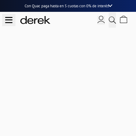
Con Quac paga hasta en
5 cuotas
con
0% de interés