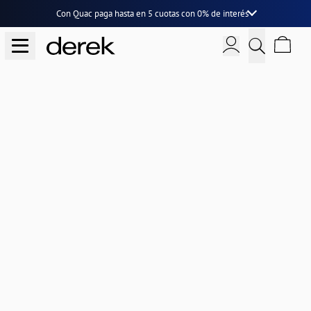
Con Quac paga hasta en
5 cuotas
con
0% de interés