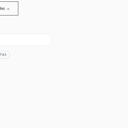
des →
TAS