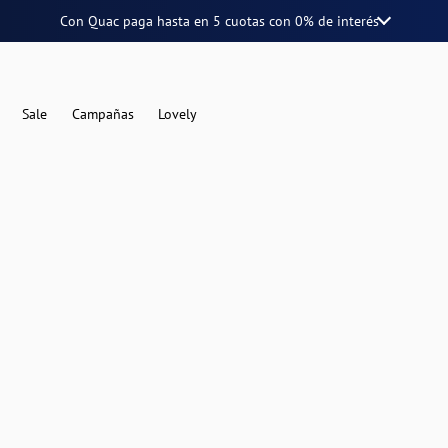
Con Quac paga hasta en
5 cuotas
con
0% de interés
Sale
Campañas
Lovely