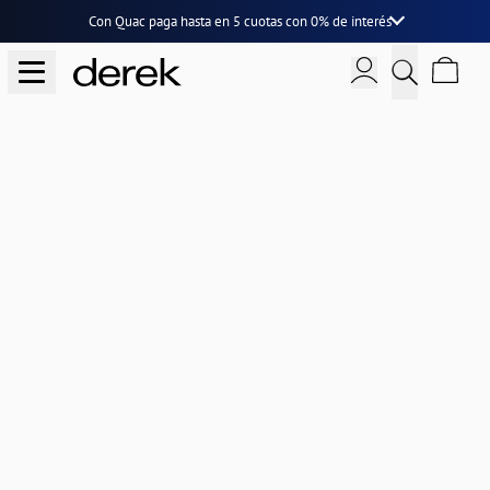
Con Quac paga hasta en
5 cuotas
con
0% de interés