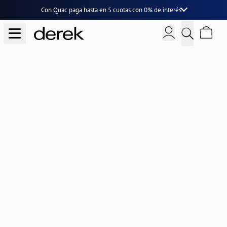
Con Quac paga hasta en
5 cuotas
con
0% de interés