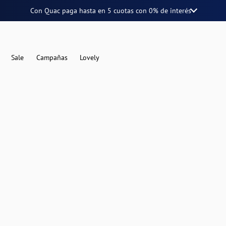
Con Quac paga hasta en
5 cuotas
con
0% de interés
Sale
Campañas
Lovely