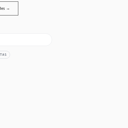
des →
TAS