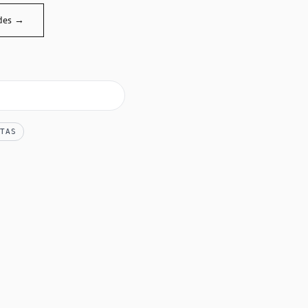
des →
TAS