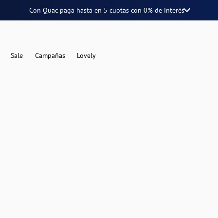
Con Quac paga hasta en
5 cuotas
con
0% de interés
Sale
Campañas
Lovely