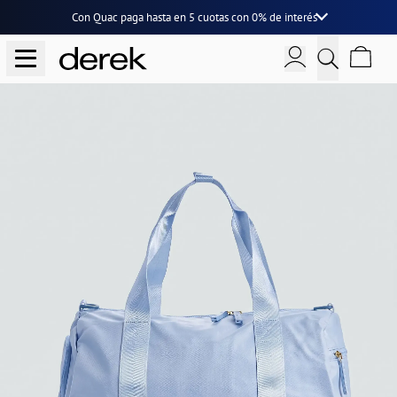
Con Quac paga hasta en
5 cuotas
con
0% de interés