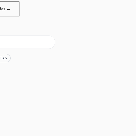
des →
TAS