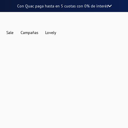
Con Quac paga hasta en
5 cuotas
con
0% de interés
Sale
Campañas
Lovely