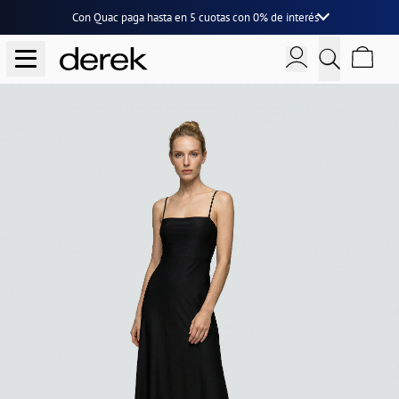
Con Quac paga hasta en
5 cuotas
con
0% de interés