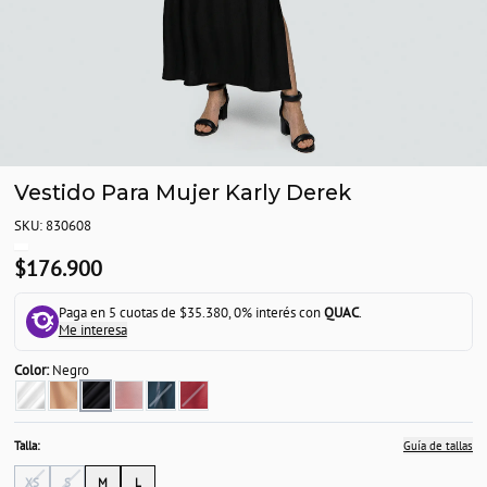
Vestido Para Mujer Karly Derek
SKU: 830608
$176.900
Paga en 5 cuotas de $35.380, 0% interés con
QUAC
.
Me interesa
Color:
Negro
Talla:
Guía de tallas
XS
S
M
L