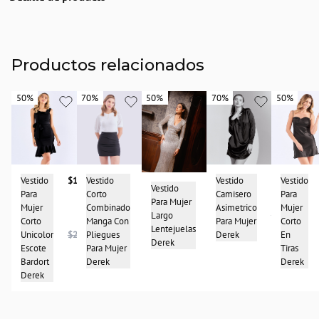
Descripción
Vestido dama unicolor tiras espalda trenzada. Largo al tobillo con abertura en
costado delantero. Insumos marcados Derek.
Productos relacionados
País de origen:
COLOMBIA
50%
50%
70%
70%
50%
50%
70%
70%
50%
50%
Importador:
BAGUER
Cuidado y Lavado
DELICADO LAVAR A MANO CUIDADOSAMENTE CON AGUA FRIA, NO SECAR
EN MAQUINA, NO RETORCER
Vestido
$138.950
Vestido
$47.950
Vestido
$41.950
Vestido
Composición:
Vestido
$248.975
Para
Corto
Camisero
Para
Para Mujer
96%poliester-4%spandex
Mujer
Combinado
Asimetrico
Mujer
$139.950
Largo
Corto
Manga Con
Para Mujer
Corto
$497.950
$157.950
Lentejuelas
Unicolor
$277.950
Pliegues
Derek
En
Derek
Escote
Para Mujer
Tiras
Bardort
Derek
Derek
Derek