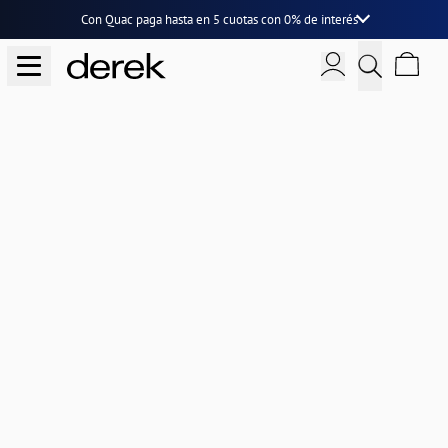
Con Quac paga hasta en
5 cuotas
con
0% de interés