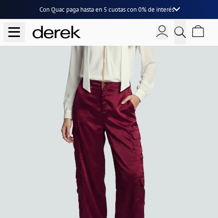
Con Quac paga hasta en
5 cuotas
con
0% de interés