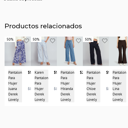
Descripción
Pantalón tipo cargo, bota recta, unicolor, en tela satin.
País de origen:
Productos relacionados
COLOMBIA
Importador:
50%
50%
50%
50%
50%
50%
BAGUER SAS
Cuidado y Lavado
Lavar en maquina, no usar blanqueadores,lavar y secar con colores similares y
planchar a temperatura tibia
Composición:
Pantalon
$237.900
Pantalon
$93.950
Karen
$93.950
Pantalon
$93.950
Pantalon
97% Poliester
Para
Para
Pantalon
Para
Para
3% Spandex
Mujer
Mujer
Para
Mujer
Mujer
Miranda
Juana
$187.900
Mujer
$187.900
Chloe
$187.900
Lina
Derek
Derek
Derek
Derek
Derek
Lovely
Lovely
Lovely
Lovely
Lovely