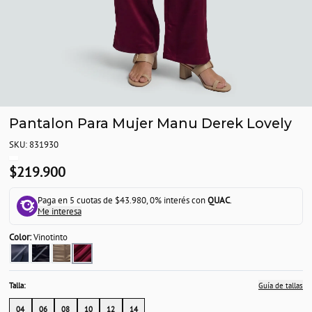
Pantalon Para Mujer Manu Derek Lovely
SKU: 831930
$219.900
Paga en 5 cuotas de $43.980, 0% interés con
QUAC
.
Me interesa
Color:
Vinotinto
Talla:
Guía de tallas
04
06
08
10
12
14