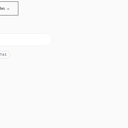
des →
TAS