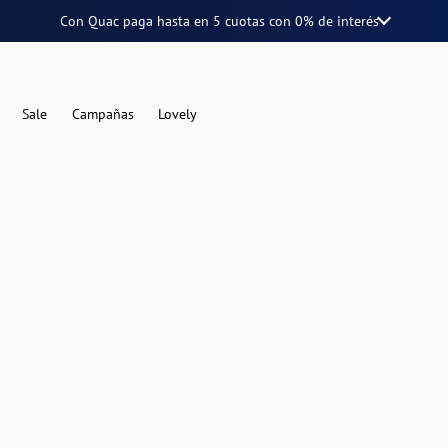
Con Quac paga hasta en
5 cuotas
con
0% de interés
Sale
Campañas
Lovely