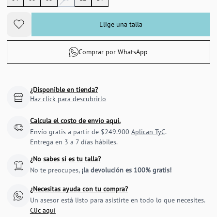
Elige una talla
Comprar por WhatsApp
¿Disponible en tienda?
Haz click para descubrirlo
Calcula el costo de envío aquí.
Envío gratis a partir de $249.900
Aplican TyC
.
Entrega en 3 a 7 días hábiles.
¿No sabes si es tu talla?
No te preocupes,
¡la devolución es 100% gratis!
¿Necesitas ayuda con tu compra?
Un asesor está listo para asistirte en todo lo que necesites.
Clic aquí