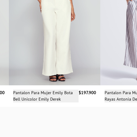
Selecciona una talla
Sele
900
Pantalon Para Mujer Emily Bota
$197.900
Pantalon Para Mu
Bell Unicolor Emily Derek
Rayas Antonia D
14
0