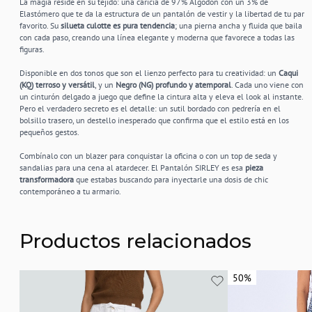
La magia reside en su tejido: una caricia de 97% Algodón con un 3% de
Elastómero que te da la estructura de un pantalón de vestir y la libertad de tu par
favorito. Su
silueta culotte es pura tendencia
; una pierna ancha y fluida que baila
con cada paso, creando una línea elegante y moderna que favorece a todas las
figuras.
Disponible en dos tonos que son el lienzo perfecto para tu creatividad: un
Caqui
(KQ) terroso y versátil
, y un
Negro (NG) profundo y atemporal
. Cada uno viene con
un cinturón delgado a juego que define la cintura alta y eleva el look al instante.
Pero el verdadero secreto es el detalle: un sutil bordado con pedrería en el
bolsillo trasero, un destello inesperado que confirma que el estilo está en los
pequeños gestos.
Combínalo con un blazer para conquistar la oficina o con un top de seda y
sandalias para una cena al atardecer. El Pantalón SIRLEY es esa
pieza
transformadora
que estabas buscando para inyectarle una dosis de chic
contemporáneo a tu armario.
Productos relacionados
50%
50%