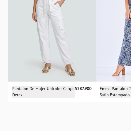
Selecciona una talla
Sele
Pantalon De Mujer Unicolor Cargo
$287.900
Emma Pantalon T
Derek
Satin Estampado
04
06
08
10
12
14