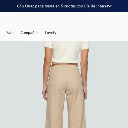
Con Quac paga hasta en
5 cuotas
con
0% de interés
Sale
Campañas
Lovely