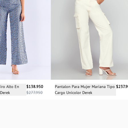
Selecciona una talla
cciona una talla
Pantalon Para Mujer Mariana Tipo
$237.
iro Alto En
$138.950
Cargo Unicolor Derek
 Derek
$277.950
04
06
08
10
12
14
S