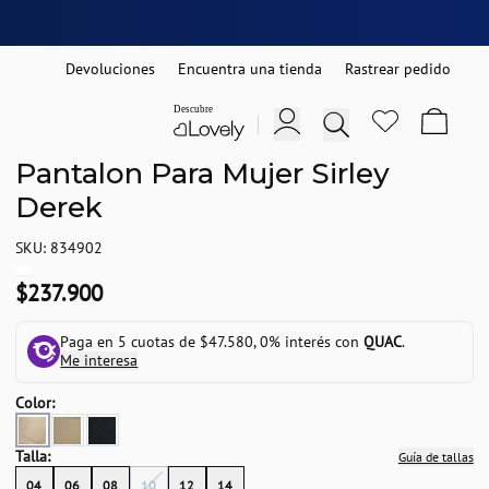
Devoluciones
Encuentra una tienda
Rastrear pedido
Pantalon Para Mujer Sirley
Derek
SKU: 834902
$237.900
Paga en 5 cuotas de $47.580, 0% interés con
QUAC
.
Me interesa
Color:
Talla:
Guía de tallas
04
06
08
10
12
14