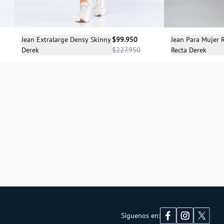
Sele
Selecciona una talla
Jean Para Mujer R
Jean Extralarge Densy Skinny
$99.950
Recta Derek
Derek
$227.950
1
04
Síguenos en: