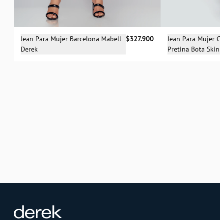
Sele
Selecciona una talla
Jean Para Mujer 
Jean Para Mujer Barcelona Mabell
$327.900
Pretina Bota Ski
Derek
04
06
04
06
12
14