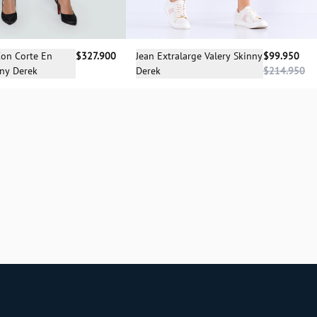
cciona una talla
Selecciona una talla
Con Corte En
$327.900
Jean Extralarge Valery Skinny
$99.950
nny Derek
Derek
$214.950
08
10
12
14
04