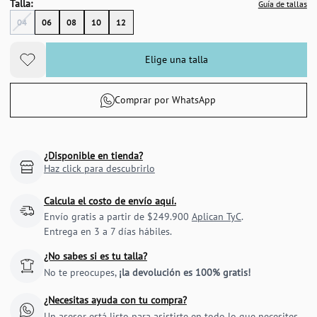
Talla:
Guía de tallas
04
06
08
10
12
Elige una talla
Comprar por WhatsApp
¿Disponible en tienda?
Haz click para descubrirlo
Calcula el costo de envío aquí.
Envío gratis a partir de $249.900
Aplican TyC
.
Entrega en 3 a 7 días hábiles.
¿No sabes si es tu talla?
No te preocupes,
¡la devolución es 100% gratis!
¿Necesitas ayuda con tu compra?
Un asesor está listo para asistirte en todo lo que necesites.