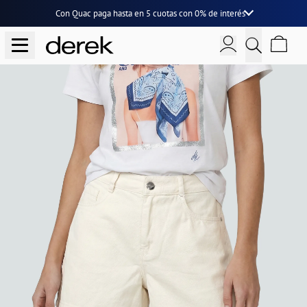
Con Quac paga hasta en
5 cuotas
con
0% de interés