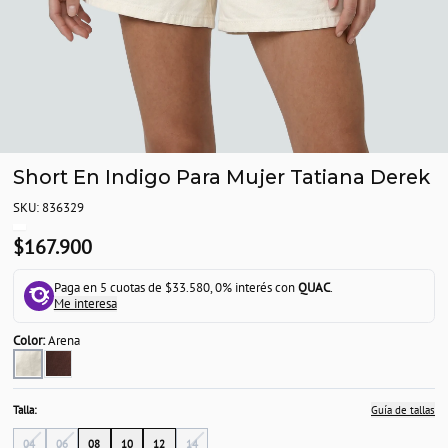
Short En Indigo Para Mujer Tatiana Derek
SKU: 836329
$167.900
Paga en 5 cuotas de $33.580, 0% interés con
QUAC
.
Me interesa
Color:
Arena
Talla:
Guía de tallas
04
06
08
10
12
14