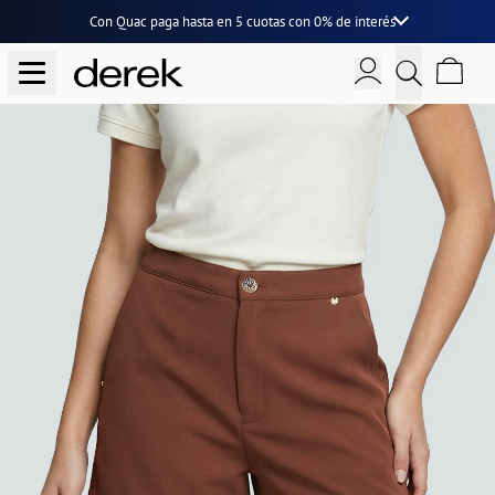
Con Quac paga hasta en
5 cuotas
con
0% de interés