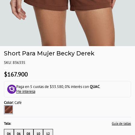
Short Para Mujer Becky Derek
SKU: 836335
$167.900
Paga en 5 cuotas de $33.580, 0% interés con
QUAC
.
Me interesa
Color:
Café
Talla:
Guía de tallas
04
06
08
10
12