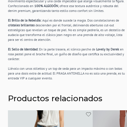
movimiento espectacular y una caída impecable que alarga visualmente la figura.
Confeccionado en
100% ALGODÓN
, ofrece esa textura auténtica y robusta del
denim premium, garantizando tanto estilo como confort sin límites.
El Brillo de la Rebeldía:
Aquí es donde sucede la magia. Dos constelaciones de
cristales brillantes
descienden por el frontal, delineando aberturas cut-out
estratégicas que revelan un toque de piel. No es simple pedrería, es un destello de
audacia que transforma el clásico jean negro en una prenda de alto voltaje, lista
para ser el centro de atención.
El Sello de Identidad:
En la parte trasera, el icónico parche de
Lovely by Derek
en
rosa pastel pone el broche final, un guiño de diseño que certifica su exclusividad y
carácter.
Llévalo con unos stilettos y un top de seda para un impacto máximo o con botas
para una dosis extra de actitud. El PRAGA ANTONELLA no es solo una prenda, es tu
entrada VIP a cualquier evento.
Productos relacionados