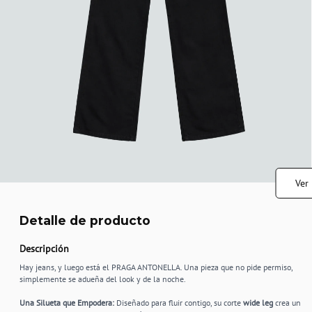
Ver
Detalle de producto
Descripción
Hay jeans, y luego está el PRAGA ANTONELLA. Una pieza que no pide permiso,
simplemente se adueña del look y de la noche.
Una Silueta que Empodera:
Diseñado para fluir contigo, su corte
wide leg
crea un