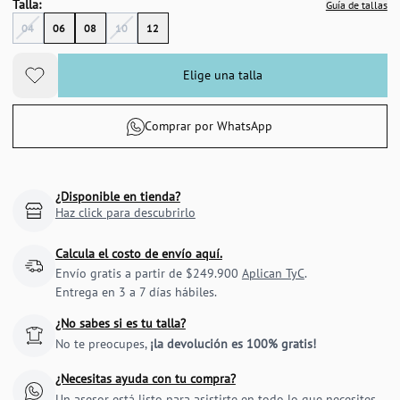
Talla:
Guía de tallas
04
06
08
10
12
Elige una talla
Comprar por WhatsApp
¿Disponible en tienda?
Haz click para descubrirlo
Calcula el costo de envío aquí.
Envío gratis a partir de $249.900
Aplican TyC
.
Entrega en 3 a 7 días hábiles.
¿No sabes si es tu talla?
No te preocupes,
¡la devolución es 100% gratis!
¿Necesitas ayuda con tu compra?
Un asesor está listo para asistirte en todo lo que necesites.