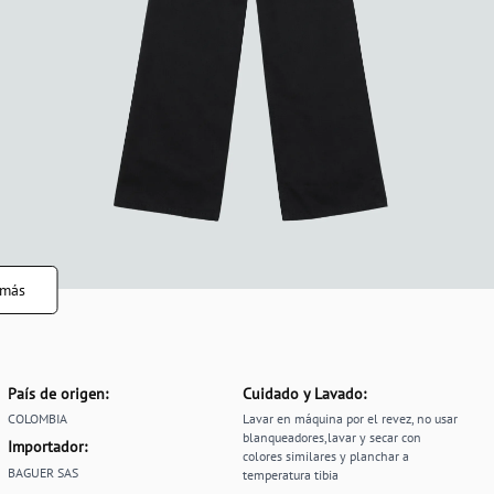
 más
País de origen:
Cuidado y Lavado:
COLOMBIA
Lavar en máquina por el revez, no usar
blanqueadores,lavar y secar con
Importador:
colores similares y planchar a
BAGUER SAS
temperatura tibia