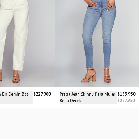
cciona una talla
Selecciona una talla
n En Demin Bpt
$227.900
Praga Jean Skinny Para Mujer
$159.950
Bella Derek
$227.950
4
06
08
04