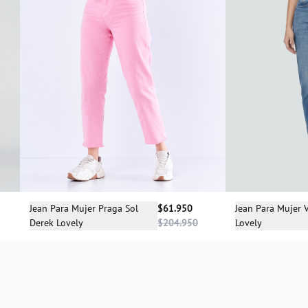
Sele
Selecciona una talla
Jean Para Mujer V
Jean Para Mujer Praga Sol
$61.950
Lovely
Derek Lovely
$204.950
04
06
04
06