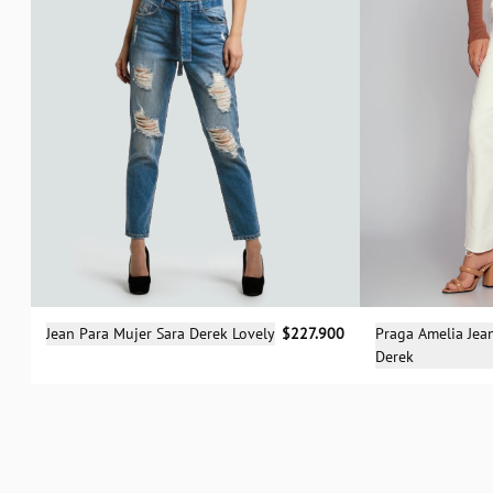
Sele
Selecciona una talla
Praga Amelia Jea
Jean Para Mujer Sara Derek Lovely
$227.900
Derek
0
04
06
08
10
12