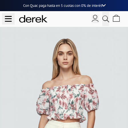
Con Quac paga hasta en
5 cuotas
con
0% de interés