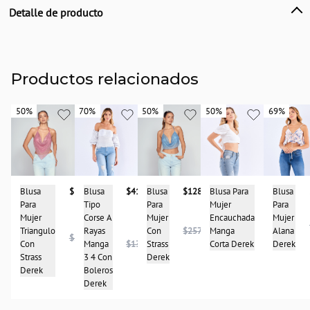
Detalle de producto
Descripción
Blusa para mujer con hombros descubiertos, estampado floral en tonos rosa,
verde y beige. Diseño fruncido tipo panal en la parte frontal que se ajusta al
cuerpo, mangas cortas abullonadas y acabado ligero y femenino. Ideal para
Productos relacionados
looks casuales y fresco. derek
País de origen:
50%
50%
70%
70%
50%
50%
50%
50%
69%
69%
COLOMBIA
Importador:
BAGUER S.A.S
Cuidado y Lavado
Blusa
$133.950
Blusa
$128.950
Blusa
$41.950
Blusa Para
$124.475
Blusa
Lavar en máquina, no usar blanqueadores,lavar y secar con colores similares y
Para
Para
Tipo
Mujer
Para
planchar a temperatura tibia
Mujer
Mujer
Corse A
Encauchada
Mujer
$248.950
Composición:
Triangulo
Con
$257.950
Rayas
Manga
Alana
$267.950
100% POLIESTER
Con
Strass
Manga
$139.950
Corta Derek
Derek
Strass
Derek
3 4 Con
Derek
Boleros
Derek