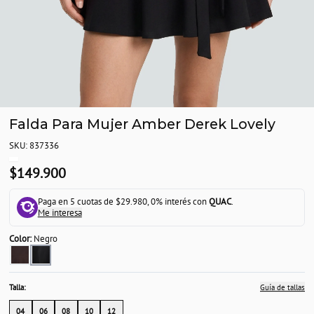
Falda Para Mujer Amber Derek Lovely
SKU: 837336
$149.900
Paga en 5 cuotas de $29.980, 0% interés con
QUAC
.
Me interesa
Color:
Negro
Talla:
Guía de tallas
04
06
08
10
12