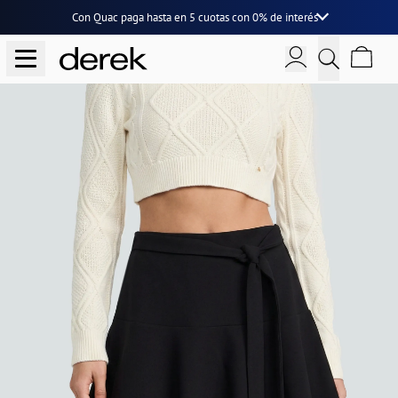
Con Quac paga hasta en
5 cuotas
con
0% de interés