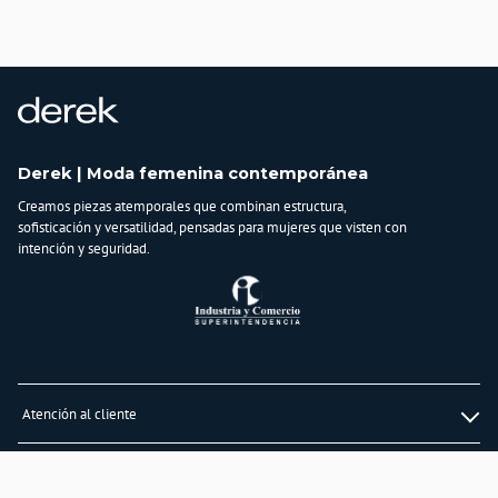
País de origen:
COLOMBIA
Importador:
BAGUER SAS
Cuidado y Lavado
Lavar en máquina, no usar blanqueadores,lavar y secar con colores similares y
planchar a temperatura tibia
Derek | Moda femenina contemporánea
Composición:
Creamos piezas atemporales que combinan estructura,
TELA 1 : VISCOZA
sofisticación y versatilidad, pensadas para mujeres que visten con
68% NYLON
intención y seguridad.
29% ELASTOMERO
3% TELA 2 : POLIESTER
86% SPANDEX
14%
Atención al cliente
Whatsapp
Información
3232747474