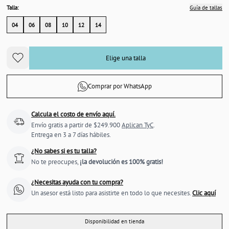
Talla:
Guía de tallas
04
06
08
10
12
14
Elige una talla
Comprar por WhatsApp
Calcula el costo de envío aquí.
Envío gratis a partir de $249.900
Aplican TyC
.
Entrega en 3 a 7 días hábiles.
¿No sabes si es tu talla?
No te preocupes,
¡la devolución es 100% gratis!
¿Necesitas ayuda con tu compra?
Un asesor está listo para asistirte en todo lo que necesites.
Clic aquí
Disponibilidad en tienda