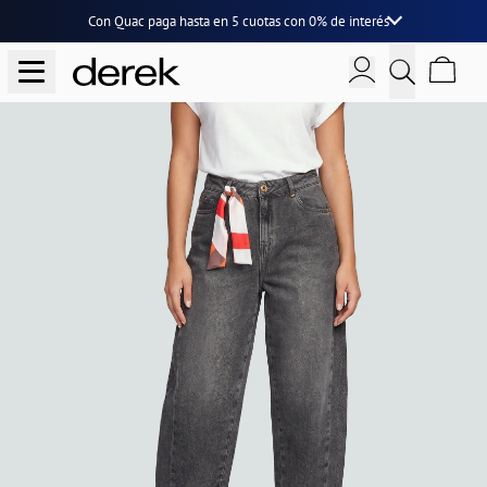
Con Quac paga hasta en
5 cuotas
con
0% de interés