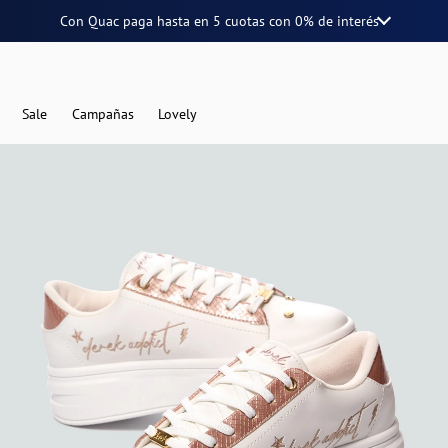
Con Quac paga hasta en
5 cuotas
con
0% de interés
Sale
Campañas
Lovely