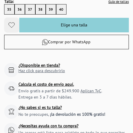
Talla:
Guía de tallas
35
36
37
38
39
40
Elige una talla
Comprar por WhatsApp
¿Disponible en tienda?
Haz click para descubrirlo
Calcula el costo de envío aquí.
Envío gratis a partir de $249.900
Aplican TyC
.
Entrega en 3 a 7 días hábiles.
¿No sabes si es tu talla?
No te preocupes,
¡la devolución es 100% gratis!
¿Necesitas ayuda con tu compra?
Un asesor está listo para asistirte en todo lo que necesites.