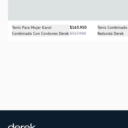
Selecciona una talla
Sele
Tenis Para Mujer Karol
$163.950
Tenis Combinado
Combinado Con Cordones Derek
$327.900
Redonda Derek
35
36
37
38
39
40
35
36