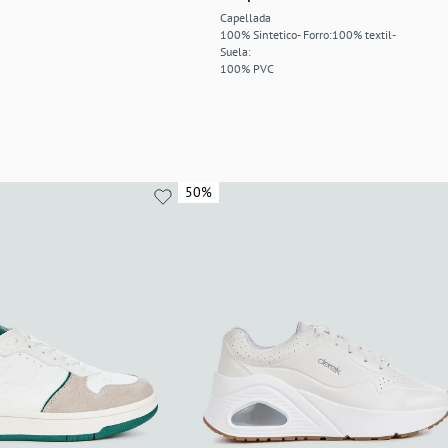
Capellada
100% Sintetico- Forro:100% textil-
Suela:
100% PVC
50%
50%