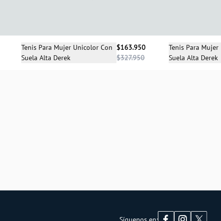
Selecciona una talla
Sele
Tenis Para Mujer Unicolor Con
$163.950
Tenis Para Mujer
Suela Alta Derek
$327.950
Suela Alta Derek
35
39
40
Síguenos en: