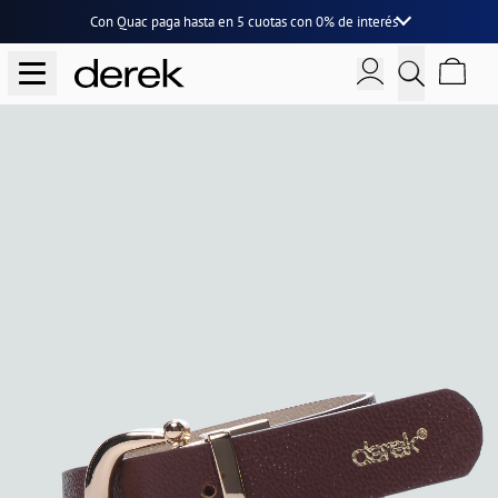
Con Quac paga hasta en
5 cuotas
con
0% de interés