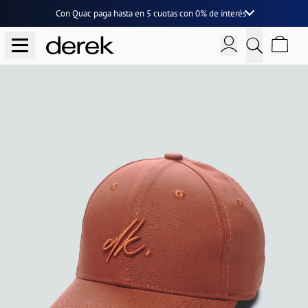
Con Quac paga hasta en
5 cuotas
con
0% de interés