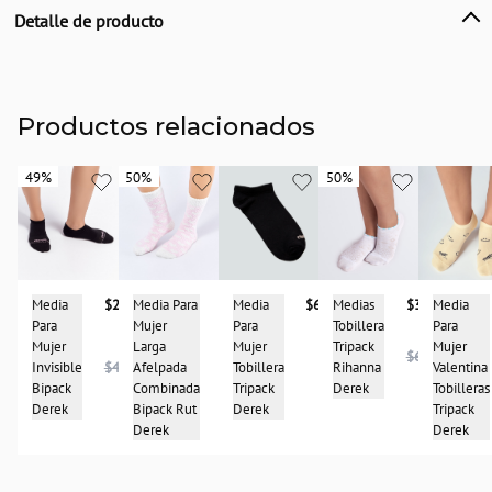
Detalle de producto
Descripción
Medias inivisibles para mujer bipack con rayas y lurex para darle un toque de
elegancia. Derek
Productos relacionados
País de origen:
COLOMBIA
49%
49%
50%
50%
50%
50%
Importador:
BAGUER S.A.S
Cuidado y Lavado
Lavar a mano
Use agua fria
Media
$67.900
Media
Media
$23.950
Media Para
$21.950
Medias
$32.950
No use blanqueador
Para
Para
Para
Mujer
Tobillera
Seque a la sombra
Mujer
Mujer
Mujer
Larga
Tripack
No retuerza
$65.950
Tobillera
Valentina
Invisible
$46.950
Afelpada
Rihanna
No use plancha
$43.950
Tripack
Tobilleras
Bipack
Combinada
Derek
Composición:
Derek
Tripack
Derek
Bipack Rut
70% Algodon
Derek
Derek
25% Poliester
5% Elastano