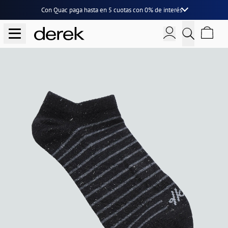
Con Quac paga hasta en
5 cuotas
con
0% de interés