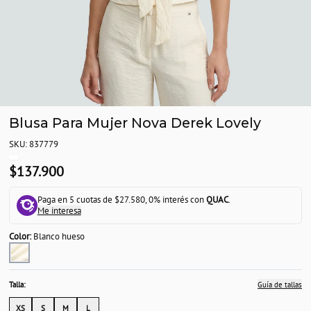
Blusa Para Mujer Nova Derek Lovely
SKU: 837779
$137.900
Paga en 5 cuotas de $27.580, 0% interés con
QUAC
.
Me interesa
Color:
Blanco hueso
Talla:
Guía de tallas
XS
S
M
L