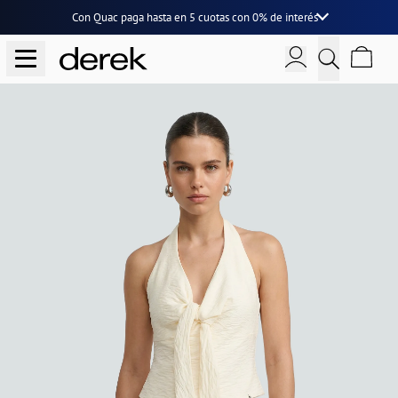
Con Quac paga hasta en
5 cuotas
con
0% de interés