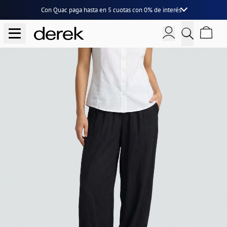
Con Quac paga hasta en
5 cuotas
con
0% de interés