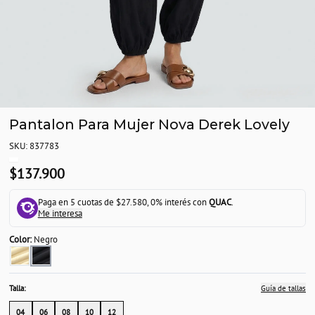
Pantalon Para Mujer Nova Derek Lovely
SKU: 837783
$137.900
Paga en 5 cuotas de $27.580, 0% interés con
QUAC
.
Me interesa
Color:
Negro
Talla:
Guía de tallas
04
06
08
10
12