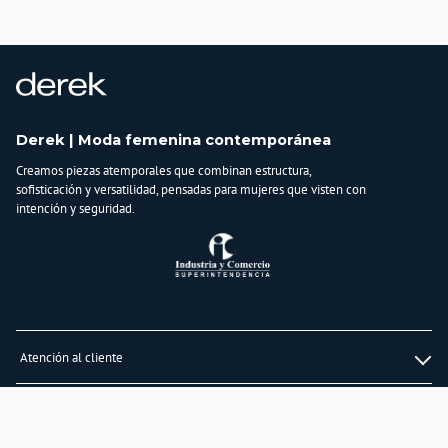
País de origen:
COLOMBIA
Importador:
BAGUER SAS
Cuidado y Lavado
Lavar en máquina, no usar blanqueadores,lavar y secar con colores similares y
Derek | Moda femenina contemporánea
planchar a temperatura tibia
Creamos piezas atemporales que combinan estructura,
Composición:
sofisticación y versatilidad, pensadas para mujeres que visten con
75% VISCOSA
intención y seguridad.
20% NYLON
5% LINO
Atención al cliente
Whatsapp
Información
3232747474