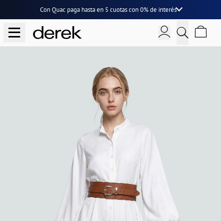
Con Quac paga hasta en
5 cuotas
con
0% de interés