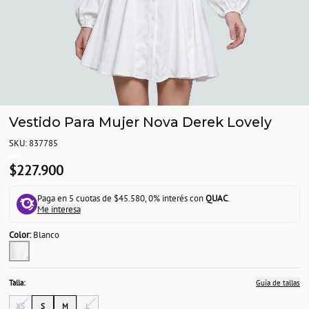
Vestido Para Mujer Nova Derek Lovely
SKU: 837785
$227.900
Paga en 5 cuotas de $45.580, 0% interés con
QUAC
.
Me interesa
Color:
Blanco
Talla:
Guía de tallas
XS
S
M
L