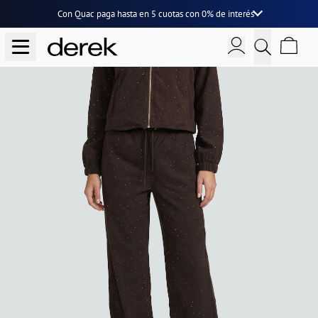
Con Quac paga hasta en
5 cuotas
con
0% de interés