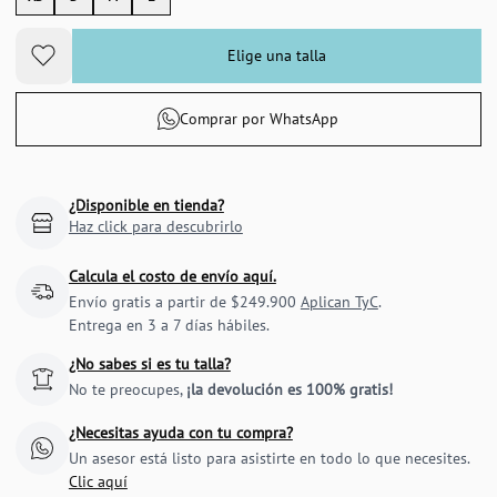
Elige una talla
Comprar por WhatsApp
¿Disponible en tienda?
Haz click para descubrirlo
Calcula el costo de envío aquí.
Envío gratis a partir de $249.900
Aplican TyC
.
Entrega en 3 a 7 días hábiles.
¿No sabes si es tu talla?
No te preocupes,
¡la devolución es 100% gratis!
¿Necesitas ayuda con tu compra?
Un asesor está listo para asistirte en todo lo que necesites.
Clic aquí