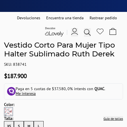
Devoluciones
Encuentra una tienda
Rastrear pedido
Vestido Corto Para Mujer Tipo
Halter Sublimado Ruth Derek
SKU: 838741
$187.900
Paga en 5 cuotas de $37.580, 0% interés con
QUAC
.
Me interesa
Color:
Talla:
Guía de tallas
XS
S
M
L