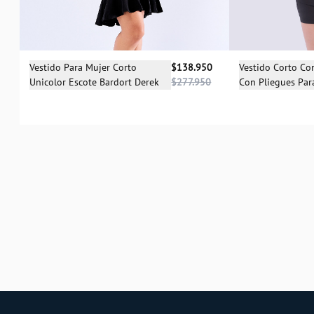
Selecciona una talla
Sele
Vestido Para Mujer Corto
$138.950
Vestido Corto C
Unicolor Escote Bardort Derek
$277.950
Con Pliegues Par
S