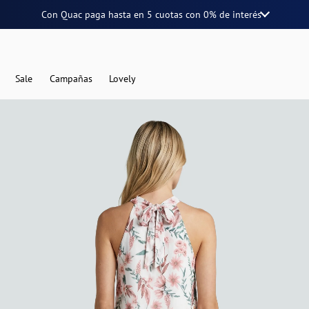
Con Quac paga hasta en
5 cuotas
con
0% de interés
Sale
Campañas
Lovely