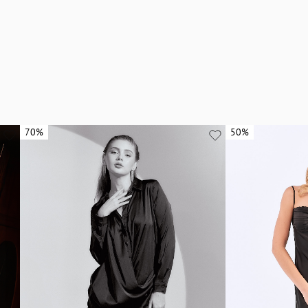
70%
70%
50%
50%