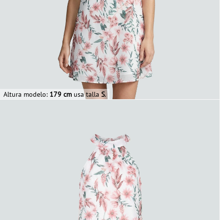
Altura modelo:
179 cm
usa talla
S
.