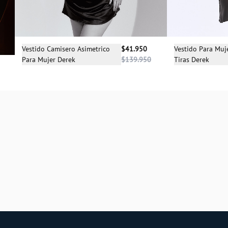
Selecciona una talla
Sele
Vestido Camisero Asimetrico
$41.950
Vestido Para Muj
Para Mujer Derek
$139.950
Tiras Derek
XS
S
S