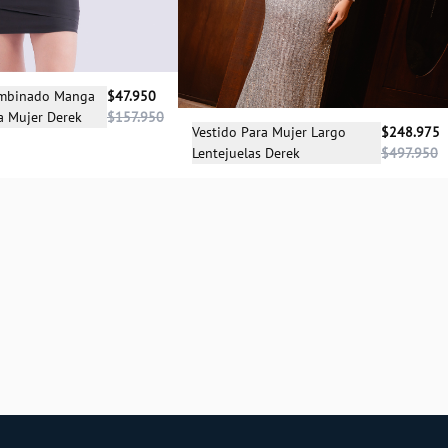
cciona una talla
ombinado Manga
$47.950
a Mujer Derek
$157.950
XS
Selecciona una talla
Vestido Para Mujer Largo
$248.975
Lentejuelas Derek
$497.950
L