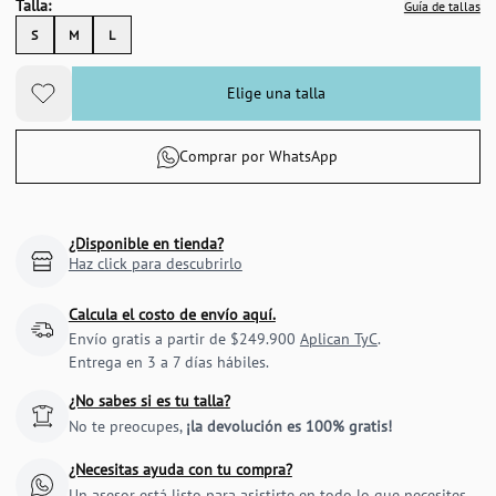
Talla:
Guía de tallas
S
M
L
Elige una talla
Comprar por WhatsApp
¿Disponible en tienda?
Haz click para descubrirlo
Calcula el costo de envío aquí.
Envío gratis a partir de $249.900
Aplican TyC
.
Entrega en 3 a 7 días hábiles.
¿No sabes si es tu talla?
No te preocupes,
¡la devolución es 100% gratis!
¿Necesitas ayuda con tu compra?
Un asesor está listo para asistirte en todo lo que necesites.