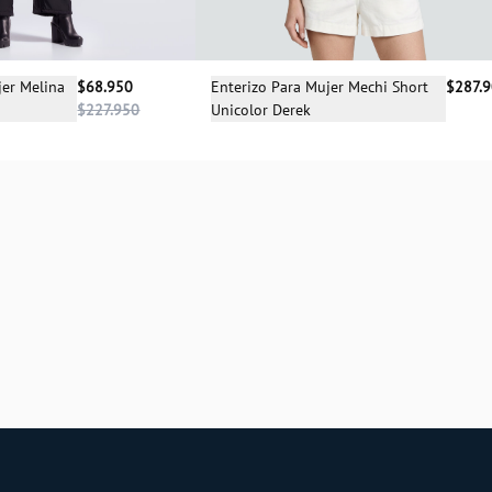
Selecciona una talla
cciona una talla
Enterizo Para Mujer Mechi Short
$287.
jer Melina
$68.950
Unicolor Derek
$227.950
S
M
L
04