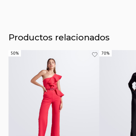
Productos relacionados
50%
50%
70%
70%