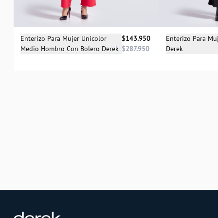
Selecciona una talla
Sele
Enterizo Para Mujer Unicolor
$143.950
Enterizo Para Mu
Medio Hombro Con Bolero Derek
$287.950
Derek
XS
S