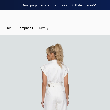
Con Quac paga hasta en
5 cuotas
con
0% de interés
Sale
Campañas
Lovely