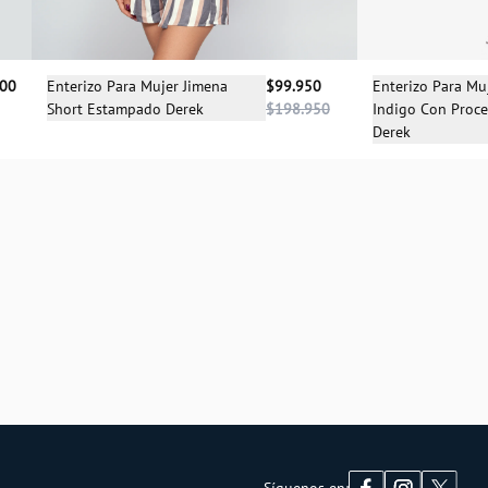
Selecciona una talla
Sele
900
Enterizo Para Mujer Jimena
$99.950
Enterizo Para Mu
Short Estampado Derek
$198.950
Indigo Con Proc
XS
S
M
Derek
Síguenos en: