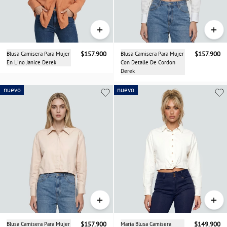
+
+
Blusa Camisera Para Mujer
$157.900
Blusa Camisera Para Mujer
$157.900
En Lino Janice Derek
Con Detalle De Cordon
Derek
nuevo
nuevo
nuevo
+
+
Blusa Camisera Para Mujer
$157.900
Maria Blusa Camisera
$149.900