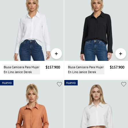
+
+
Blusa Camisera Para Mujer
$157.900
Blusa Camisera Para Mujer
$157.900
En Lino Janice Derek
En Lino Janice Derek
nuevo
nuevo
nuevo