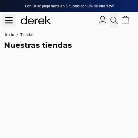
Con Quac paga hasta en
5 cuotas
con
0% de interés
Inicio
Tiendas
Nuestras tiendas