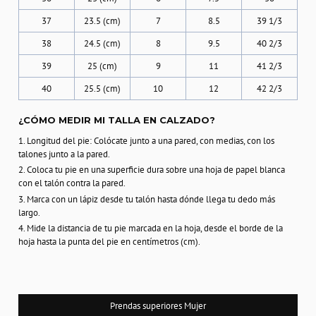
37
23.5 (cm)
7
8.5
39 1/3
38
24.5 (cm)
8
9.5
40 2/3
39
25 (cm)
9
11
41 2/3
40
25.5 (cm)
10
12
42 2/3
¿CÓMO MEDIR MI TALLA EN CALZADO?
1. Longitud del pie: Colócate junto a una pared, con medias, con los
talones junto a la pared.
2. Coloca tu pie en una superficie dura sobre una hoja de papel blanca
con el talón contra la pared.
3. Marca con un lápiz desde tu talón hasta dónde llega tu dedo más
largo.
4. Mide la distancia de tu pie marcada en la hoja, desde el borde de la
hoja hasta la punta del pie en centímetros (cm).
Prendas superiores Mujer