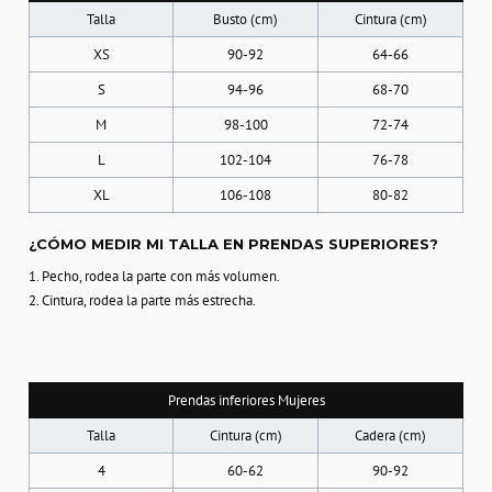
Talla
Busto (cm)
Cintura (cm)
XS
90-92
64-66
S
94-96
68-70
M
98-100
72-74
L
102-104
76-78
XL
106-108
80-82
¿CÓMO MEDIR MI TALLA EN PRENDAS SUPERIORES?
1. Pecho, rodea la parte con más volumen.
2. Cintura, rodea la parte más estrecha.
Prendas inferiores Mujeres
Talla
Cintura (cm)
Cadera (cm)
4
60-62
90-92