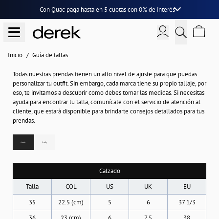
Con Quac paga hasta en
5 cuotas
con
0% de interés
Inicio
Guía de tallas
Todas nuestras prendas tienen un alto nivel de ajuste para que puedas
personalizar tu outfit. Sin embargo, cada marca tiene su propio tallaje, por
eso, te invitamos a descubrir como debes tomar las medidas. Si necesitas
ayuda para encontrar tu talla, comunícate con el servicio de atención al
cliente, que estará disponible para brindarte consejos detallados para tus
prendas.
Calzado
Talla
COL
US
UK
EU
35
22.5 (cm)
5
6
37 1/3
36
23 (cm)
6
7.5
38