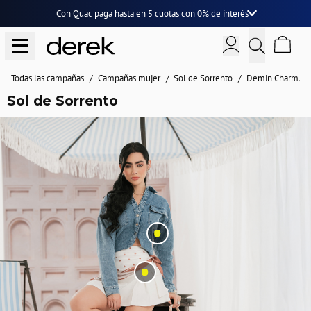
Con Quac paga hasta en
5 cuotas
con
0% de interés
Todas las campañas
Campañas mujer
Sol de Sorrento
Demin Charm
Sol de Sorrento