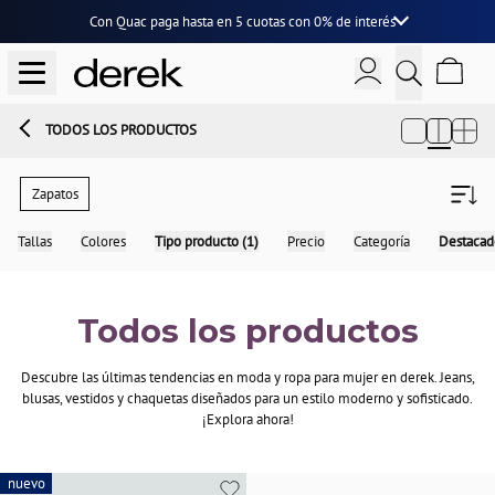
Con Quac paga hasta en
5 cuotas
con
0% de interés
TODOS LOS PRODUCTOS
Zapatos
Tallas
Colores
Tipo producto (1)
Precio
Categoría
Destacad
Todos los productos
Descubre las últimas tendencias en moda y ropa para mujer en derek. Jeans,
blusas, vestidos y chaquetas diseñados para un estilo moderno y sofisticado.
¡Explora ahora!
nuevo
nuevo