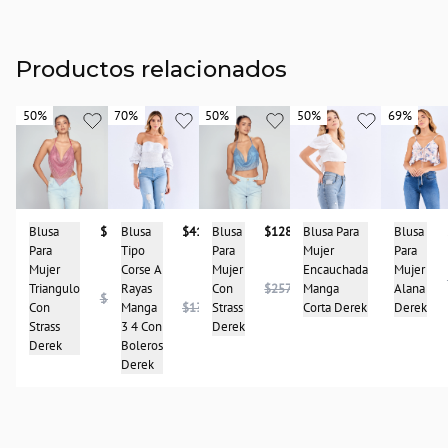
Productos relacionados
50%
50%
70%
70%
50%
50%
50%
50%
69%
69%
Blusa
$133.950
Blusa
$128.950
Blusa
$41.950
Blusa Para
$124.475
Blusa
Para
Para
Tipo
Mujer
Para
Mujer
Mujer
Corse A
Encauchada
Mujer
$248.950
Triangulo
Con
$257.950
Rayas
Manga
Alana
$267.950
Con
Strass
Manga
$139.950
Corta Derek
Derek
Strass
Derek
3 4 Con
Derek
Boleros
Derek