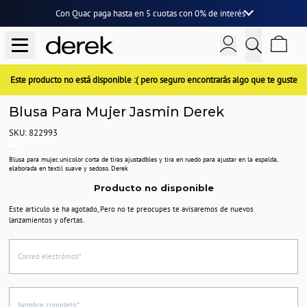
Con Quac paga hasta en
5 cuotas
con
0% de interés
Este producto no está disponible :( pero seguro encontrarás algo que te guste
Blusa Para Mujer Jasmin Derek
SKU: 822993
Blusa para mujer, unicolor corta de tiras ajustadbles y tira en ruedo para ajustar en la espalda,
elaborada en textil suave y sedoso. Derek
Producto no disponible
Este articulo se ha agotado, Pero no te preocupes te avisaremos de nuevos
lanzamientos y ofertas.
Correo electrónico*
Nombre completo*