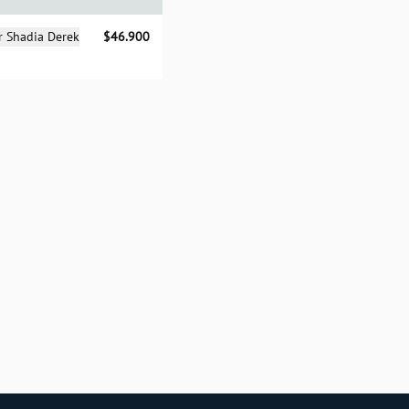
cciona una talla
r Shadia Derek
$46.900
UN