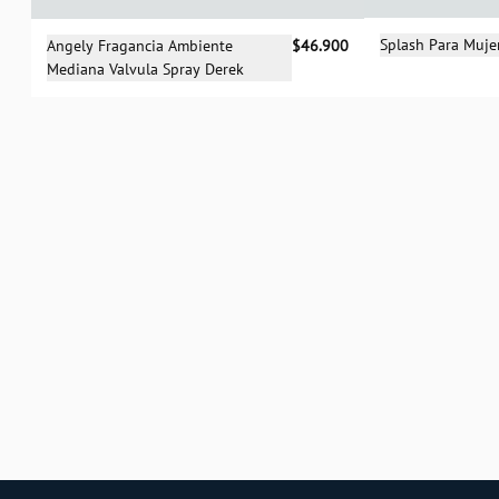
Sele
Selecciona una talla
Splash Para Muje
Angely Fragancia Ambiente
$46.900
Mediana Valvula Spray Derek
UN