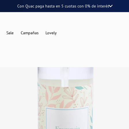
Con Quac paga hasta en
5 cuotas
con
0% de interés
Sale
Campañas
Lovely