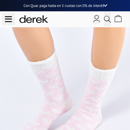
Con Quac paga hasta en
5 cuotas
con
0% de interés