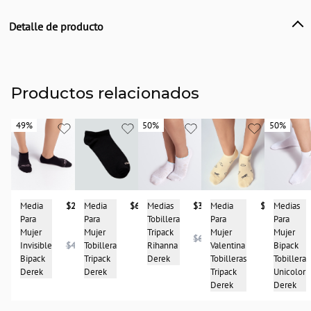
Detalle de producto
Descripción
Bipack medias largas para mujer, Material afelpado con diseño unico y
confortable.
Productos relacionados
País de origen:
COLOMBIA
49%
49%
50%
50%
50%
50%
Importador:
BAGUER
Cuidado y Lavado
delicado
Lavar a mano, Use agua fria
Media
$67.900
Media
$67.900
Media
$23.950
Medias
$32.950
Medias
No use blanqueador
Para
Para
Para
Tobillera
Para
Seque a la sombra
Mujer
Mujer
Mujer
Tripack
Mujer
No retuerza
$65.950
Tobillera
Valentina
Invisible
$46.950
Rihanna
Bipack
No use plancha
Tripack
Tobilleras
Bipack
Derek
Tobillera
Composición:
Derek
Tripack
Derek
Unicolor
98% POLYESTER
Derek
Derek
2% ELASTANO