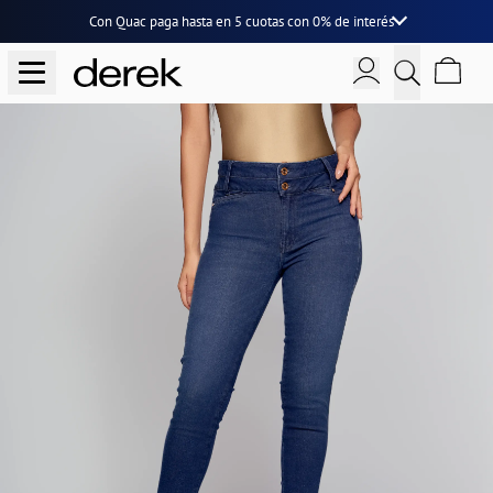
Con Quac paga hasta en
5 cuotas
con
0% de interés