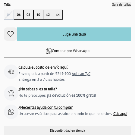
Talla:
Guía de tallas
04
06
08
10
12
14
Elige una talla
Comprar por WhatsApp
Calcula el costo de envío aquí.
Envío gratis a partir de $249.900
Aplican TyC
.
Entrega en 3 a 7 días hábiles.
¿No sabes si es tu talla?
No te preocupes,
¡la devolución es 100% gratis!
¿Necesitas ayuda con tu compra?
Un asesor está listo para asistirte en todo lo que necesites.
Clic aquí
Disponibilidad en tienda