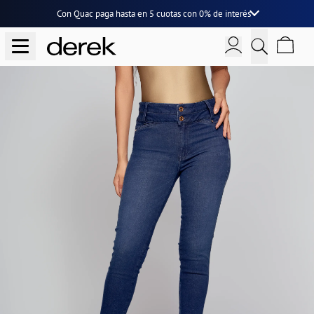
Con Quac paga hasta en
5 cuotas
con
0% de interés