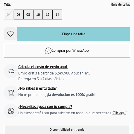
Talla:
Guía de tallas
04
06
08
10
12
14
Elige una talla
Comprar por WhatsApp
Calcula el costo de envío aquí.
Envío gratis a partir de $249.900
Aplican TyC
.
Entrega en 3 a 7 días hábiles.
¿No sabes si es tu talla?
No te preocupes,
¡la devolución es 100% gratis!
¿Necesitas ayuda con tu compra?
Un asesor está listo para asistirte en todo lo que necesites.
Clic aquí
Disponibilidad en tienda