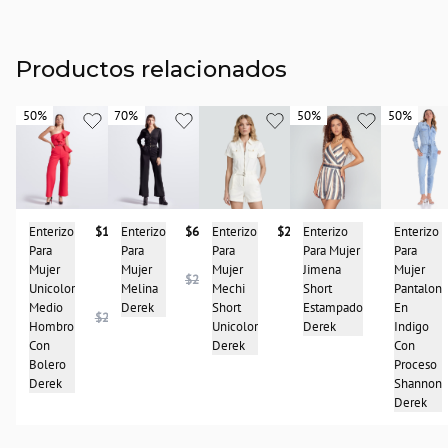
Productos relacionados
50%
50%
70%
70%
50%
50%
50%
50%
Enterizo
$287.900
Enterizo
$99.950
Enterizo
$143.950
Enterizo
$68.950
Enterizo
Para
Para Mujer
Para
Para
Para
Mujer
Jimena
Mujer
Mujer
Mujer
$227.950
Mechi
Short
$198.950
Unicolor
Melina
Pantalon
Short
Estampado
Medio
Derek
En
$287.950
Unicolor
Derek
Hombro
Indigo
Derek
Con
Con
Bolero
Proceso
Derek
Shannon
Derek