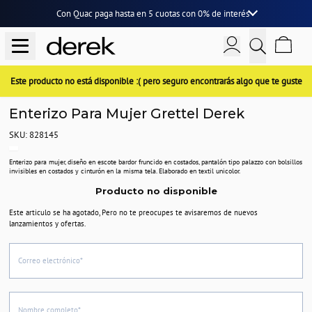
Con Quac paga hasta en
5 cuotas
con
0% de interés
Este producto no está disponible :( pero seguro encontrarás algo que te guste
Enterizo Para Mujer Grettel Derek
SKU: 828145
Enterizo para mujer, diseño en escote bardor fruncido en costados, pantalón tipo palazzo con bolsillos
invisibles en costados y cinturón en la misma tela. Elaborado en textil unicolor.
Producto no disponible
Este articulo se ha agotado, Pero no te preocupes te avisaremos de nuevos
lanzamientos y ofertas.
Correo electrónico*
Nombre completo*