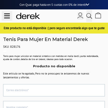
Con Quac paga hasta en
5 cuotas
con
0% de interés
Este producto no está disponible :( pero seguro encontrarás algo que te guste
Tenis Para Mujer En Material Derek
SKU: 828176
Tenis para mujer unicolor en material sintetico con metidos en malla textil, punta redondeada,
ajuste de cordon, detalle de tira en lateral, ideales para toda ocasion.
Producto no disponible
Este articulo se ha agotado, Pero no te preocupes te avisaremos de nuevos
lanzamientos y ofertas.
Correo electrónico*
Nombre completo*