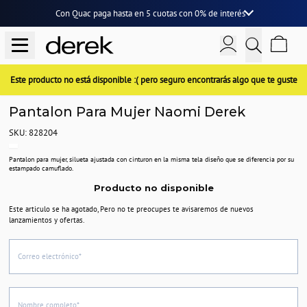
Con Quac paga hasta en
5 cuotas
con
0% de interés
Este producto no está disponible :( pero seguro encontrarás algo que te guste
Pantalon Para Mujer Naomi Derek
SKU: 828204
Pantalon para mujer, silueta ajustada con cinturon en la misma tela diseño que se diferencia por su
estampado camuflado.
Producto no disponible
Este articulo se ha agotado, Pero no te preocupes te avisaremos de nuevos
lanzamientos y ofertas.
Correo electrónico*
Nombre completo*