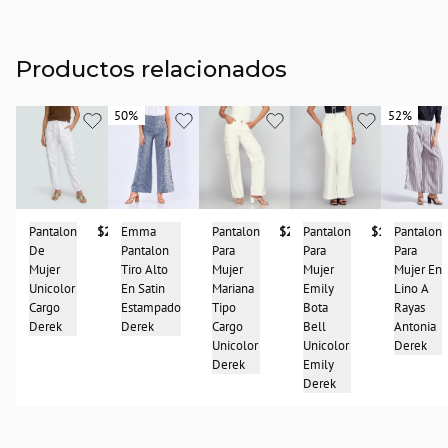
Productos relacionados
50%
50%
52%
52%
Pantalon
$287.900
Pantalon
$237.900
Pantalon
$197.900
Emma
$138.950
Pantalon
De
Para
Para
Pantalon
Para
Mujer
Mujer
Mujer
Tiro Alto
Mujer En
Unicolor
Mariana
Emily
En Satin
$277.950
Lino A
Cargo
Tipo
Bota
Estampado
Rayas
Derek
Cargo
Bell
Derek
Antonia
Unicolor
Unicolor
Derek
Derek
Emily
Derek