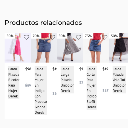
Productos relacionados
50%
50%
70%
70%
50%
50%
73%
73%
50%
50%
Falda
$98.475
Falda
$49.950
Falda
$118.950
Falda
$49.950
Falda
Plisada
Para
Larga
Corta
Plisada
Bicolor
Mujer
Plisada
Para
Velo Tul
$237.900
Para
$196.950
En
Unicolor
Mujer
Unicolor
Mujer
Indigo
Derek
En
$187.950
Derek
$167.950
Derek
Con
Indigo
Proceso
Steffi
Ivonne
Derek
Derek