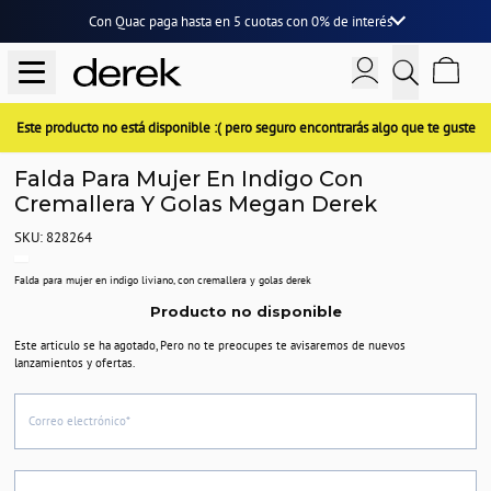
Con Quac paga hasta en
5 cuotas
con
0% de interés
Este producto no está disponible :( pero seguro encontrarás algo que te guste
Falda Para Mujer En Indigo Con
Cremallera Y Golas Megan Derek
SKU: 828264
Falda para mujer en indigo liviano, con cremallera y golas derek
Producto no disponible
Este articulo se ha agotado, Pero no te preocupes te avisaremos de nuevos
lanzamientos y ofertas.
Correo electrónico*