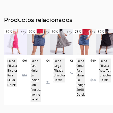
Productos relacionados
50%
50%
70%
70%
50%
50%
73%
73%
50%
50%
Falda
$98.475
Falda
$49.950
Falda
$118.950
Falda
$49.950
Falda
Plisada
Para
Larga
Corta
Plisada
Bicolor
Mujer
Plisada
Para
Velo Tul
$237.900
Para
$196.950
En
Unicolor
Mujer
Unicolor
Mujer
Indigo
Derek
En
$187.950
Derek
$167.950
Derek
Con
Indigo
Proceso
Steffi
Ivonne
Derek
Derek