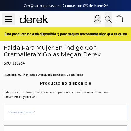
Con Quac paga hasta en
5 cuotas
con
0% de interés
Este producto no está disponible :( pero seguro encontrarás algo que te guste
Falda Para Mujer En Indigo Con
Cremallera Y Golas Megan Derek
SKU: 828264
Falda para mujer en indigo liviano, con cremallera y golas derek
Producto no disponible
Este articulo se ha agotado, Pero no te preocupes te avisaremos de nuevos
lanzamientos y ofertas.
Correo electrónico*