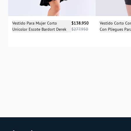
Selecciona una talla
Sele
Vestido Para Mujer Corto
$138.950
Vestido Corto C
Unicolor Escote Bardort Derek
$277.950
Con Pliegues Par
S