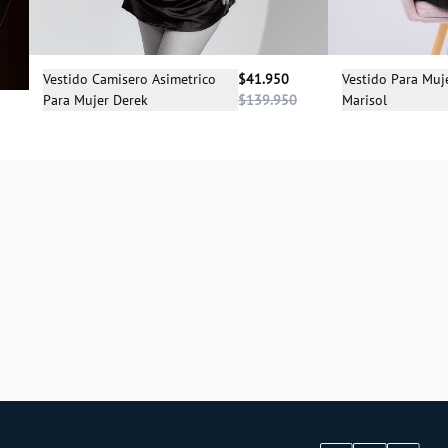
Selecciona una talla
Sele
Vestido Camisero Asimetrico
$41.950
Vestido Para Muj
Para Mujer Derek
$139.950
Marisol
XS
S