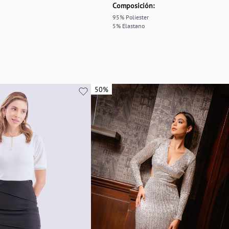
Composición:
95% Poliester
5% Elastano
50%
50%