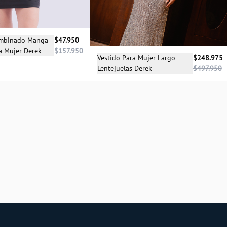
cciona una talla
ombinado Manga
$47.950
a Mujer Derek
$157.950
XS
Selecciona una talla
Vestido Para Mujer Largo
$248.975
Lentejuelas Derek
$497.950
L