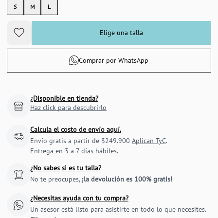
S
M
L
Elige una talla
Comprar por WhatsApp
¿Disponible en tienda?
Haz click para descubrirlo
Calcula el costo de envío aquí.
Envío gratis a partir de $249.900
Aplican TyC
.
Entrega en 3 a 7 días hábiles.
¿No sabes si es tu talla?
No te preocupes,
¡la devolución es 100% gratis!
¿Necesitas ayuda con tu compra?
Un asesor está listo para asistirte en todo lo que necesites.