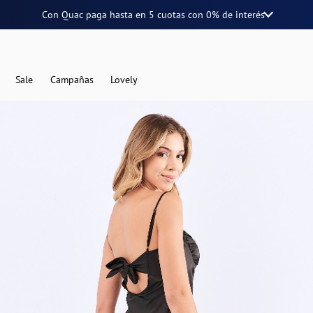
Con Quac paga hasta en
5 cuotas
con
0% de interés
Sale
Campañas
Lovely