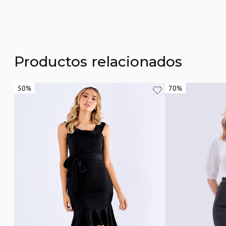
Productos relacionados
50%
50%
70%
70%