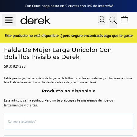
Con Quac paga hasta en
5 cuotas
con
0% de interés
Este producto no está disponible :( pero seguro encontrarás algo que te guste
Falda De Mujer Larga Unicolor Con
Bolsillos Invisibles Derek
SKU: 829228
Falda para mujer, unicolor de corte largo con bolsillos invisibles en costados y cinturon en la misma
tela. Elaborado en textil unicolor de delicada caida y tacto suave. Derek
Producto no disponible
Este articulo se ha agotado, Pero no te preocupes te avisaremos de nuevos
lanzamientos y ofertas.
Correo electrónico*