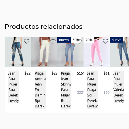
Productos relacionados
nuevo
nuevo
30%
30%
70%
70%
nuevo
nuevo
Praga
$227.900
Jean
Praga
$159.950
Jean
$61.950
Jean
$227.900
Amelia
Para
Jean
Para
Para
Jean
Mujer
Skinny
Mujer
Mujer
En
Valeria
Para
Praga
Sara
$227.950
$204.950
Demin
Derek
Mujer
Sol
Derek
Bpt
Lovely
Bella
Derek
Lovely
Derek
Derek
Lovely