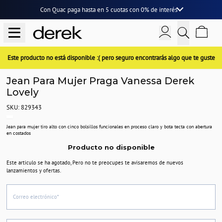
Con Quac paga hasta en
5 cuotas
con
0% de interés
Este producto no está disponible :( pero seguro encontrarás algo que te guste
Jean Para Mujer Praga Vanessa Derek
Lovely
SKU: 829343
Jean para mujer tiro alto con cinco bolsillos funcionales en proceso claro y bota tecta con abertura
en costados
Producto no disponible
Este articulo se ha agotado, Pero no te preocupes te avisaremos de nuevos
lanzamientos y ofertas.
Correo electrónico*